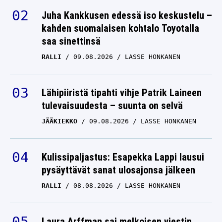
Juha Kankkusen edessä iso keskustelu –
kahden suomalaisen kohtalo Toyotalla
saa sinettinsä
RALLI
09.08.2026
LASSE HONKANEN
Lähipiiristä tipahti vihje Patrik Laineen
tulevaisuudesta – suunta on selvä
JÄÄKIEKKO
09.08.2026
LASSE HONKANEN
Kulissipaljastus: Esapekka Lappi lausui
pysäyttävät sanat ulosajonsa jälkeen
RALLI
08.08.2026
LASSE HONKANEN
Laura Arffman sai melkoisen viestin