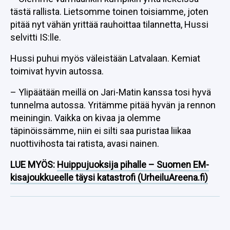
tästä rallista. Lietsomme toinen toisiamme, joten
pitää nyt vähän yrittää rauhoittaa tilannetta, Hussi
selvitti IS:lle.
Hussi puhui myös väleistään Latvalaan. Kemiat
toimivat hyvin autossa.
– Ylipäätään meillä on Jari-Matin kanssa tosi hyvä
tunnelma autossa. Yritämme pitää hyvän ja rennon
meiningin. Vaikka on kivaa ja olemme
täpinöissämme, niin ei silti saa puristaa liikaa
nuottivihosta tai ratista, avasi nainen.
LUE MYÖS:
Huippujuoksija pihalle – Suomen EM-
kisajoukkueelle täysi katastrofi (UrheiluAreena.fi)