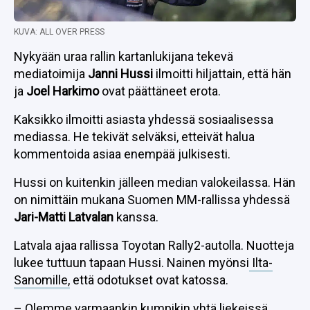
KUVA: ALL OVER PRESS
Nykyään uraa rallin kartanlukijana tekevä
mediatoimija
Janni Hussi
ilmoitti hiljattain, että hän
ja
Joel Harkimo
ovat päättäneet erota.
Kaksikko ilmoitti asiasta yhdessä sosiaalisessa
mediassa. He tekivät selväksi, etteivät halua
kommentoida asiaa enempää julkisesti.
Hussi on kuitenkin jälleen median valokeilassa. Hän
on nimittäin mukana Suomen MM-rallissa yhdessä
Jari-Matti Latvalan
kanssa.
Latvala ajaa rallissa Toyotan Rally2-autolla. Nuotteja
lukee tuttuun tapaan Hussi. Nainen myönsi
Ilta-
Sanomille,
että odotukset ovat katossa.
– Olemme varmaankin kumpikin yhtä liekeissä