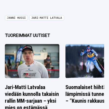
JANNI HUSSI
JARI-MATTI LATVALA
TUOREIMMAT UUTISET
Jari-Matti Latvalaa
Suomalaiset hiihtäj
viedään kunnolla takaisin
lämpimissä tunnelm
rallin MM-sarjaan – yksi
– ”Kaunis rakkausta
mies on estämässä