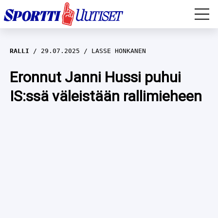
EM-YLEISURHEILU
RALLI
29.07.2025
LASSE HONKANEN
JÄÄKIEKKO
Eronnut Janni Hussi puhui
IS:ssä väleistään rallimieheen
YLEISURHEILU
TALVILAJIT
WILMA HELTELÄ
FORMULA 1
MUSTAFE MUUSE
IIVO NISKANEN
RALLI
KERTTU NISKANEN
MUUT