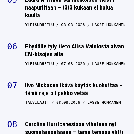
naapuriltaan – tätä kukaan ei halua
kuulla
YLEISURHEILU
08.08.2026
LASSE HONKANEN
Pöydälle tyly tieto Alisa Vainiosta aivan
EM-kisojen alla
YLEISURHEILU
07.08.2026
LASSE HONKANEN
Iivo Niskasen ikävä käytös kuohuttaa –
tämä raja oli pakko vetää
TALVILAJIT
08.08.2026
LASSE HONKANEN
Carolina Hurricanesissa vihataan nyt
suomalaispelaajaa – tämä temppu ylitti