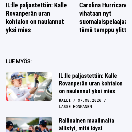
IL:lle paljastettiin: Kalle
Carolina Hurricanes
Rovanperän uran
vihataan nyt
kohtalon on naulannut
suomalaispelaajaa 
yksi mies
tämä temppu ylitti r
LUE MYÖS:
IL:lle paljastettiin: Kalle
Rovanperän uran kohtalon
on naulannut yksi mies
RALLI
07.08.2026
LASSE HONKANEN
Rallinainen maailmalta
ällistyi, mitä löysi