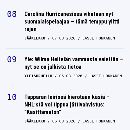
Carolina Hurricanesissa vihataan nyt
suomalaispelaajaa – tämä temppu ylitti
rajan
JÄÄKIEKKO
07.08.2026
LASSE HONKANEN
Yle: Wilma Heltelän vammasta vaiettiin –
nyt se on julkista tietoa
YLEISURHEILU
06.08.2026
LASSE HONKANEN
Tapparan leirissä hierotaan käsiä –
NHL:stä voi tippua jättivahvistus:
”Käsittämätön”
JÄÄKIEKKO
06.08.2026
LASSE HONKANEN