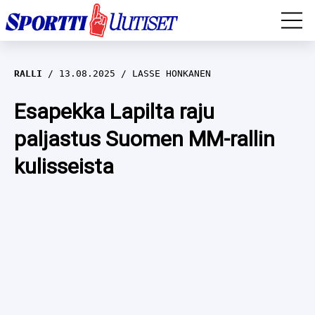
EM-YLEISURHEILU
RALLI
13.08.2025
LASSE HONKANEN
JÄÄKIEKKO
Esapekka Lapilta raju
paljastus Suomen MM-rallin
YLEISURHEILU
kulisseista
TALVILAJIT
WILMA HELTELÄ
FORMULA 1
MUSTAFE MUUSE
IIVO NISKANEN
RALLI
KERTTU NISKANEN
MUUT