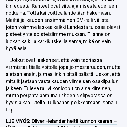
km edestä. Ranteet ovat siitä ajamisesta edelleen
notkeina. Totta kai voittoa lähdetään hakemaan.
Meiltä jäi kauden ensimmäinen SM-ralli välistä,
joten voimme laskea kaikki Lahdesta tulossa olevat
pisteet yhteispisteisiimme mukaan. Tilanne on
luokan kaikilla kärkikuskeilla sama, mikä on vain
hyvä asia.
– Jotkut ovat laskeneet, että voin teoriassa
varmistaa täällä voitolla jopa jo mestaruuden, mutta
ajetaan ensin, ja maaliinkin pitää päästä. Uskon, että
mitalit jaetaan vasta kauden viimeisen osakilpailun
jälkeen. Tuleva ralliviikonloppu on aina kiireinen,
mutta perjantaiaamuna Lahden Nelipyörässä on
hyvin aikaa jutella. Tulkaahan poikkeamaan, sanaili
Lappi.
LUE MYÖS:
Oliver Helander heitti kunnon kaaren –