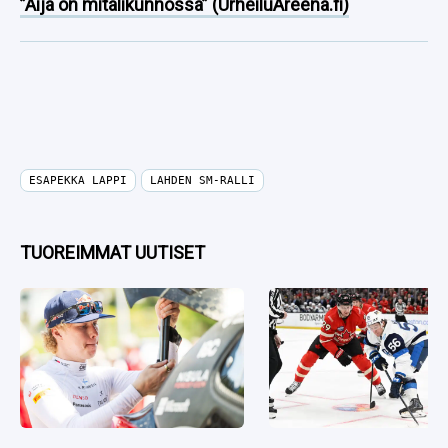
”Äijä on mitalikunnossa” (UrheiluAreena.fi)
ESAPEKKA LAPPI
LAHDEN SM-RALLI
TUOREIMMAT UUTISET