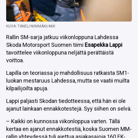
KUVA: TANELI NIINIMÄKI/AKK
Rallin SM-sarja jatkuu viikonloppuna Lahdessa
Skoda Motorsport Suomen tiimi
Esapekka Lappi
tavoittelee viikonloppuna neljättä perättäistä
voittoa.
Lapilla on teoriassa jo mahdollisuus ratkaista SM1-
luokan mestaruus Lahdessa, mutta se vaatii muilta
kilpailijoilta apuja.
Lappi paljasti Skodan tiedotteessa, että hän ei ole
ajanut lainkaan ennakkotestejä. Syy siihen on selvä.
– Kaikki on kunnossa viikonloppua varten. Tällä
kertaa en ajanut ennakkotestiä, koska Suomen MM-
rallin yhteydessä tuli ajettua asiakasajoja 160 EK-