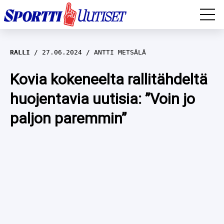
EM-YLEISURHEILU
RALLI
27.06.2024
ANTTI METSÄLÄ
JÄÄKIEKKO
Kovia kokeneelta rallitähdeltä
huojentavia uutisia: ”Voin jo
YLEISURHEILU
paljon paremmin”
TALVILAJIT
WILMA HELTELÄ
FORMULA 1
MUSTAFE MUUSE
IIVO NISKANEN
RALLI
KERTTU NISKANEN
MUUT