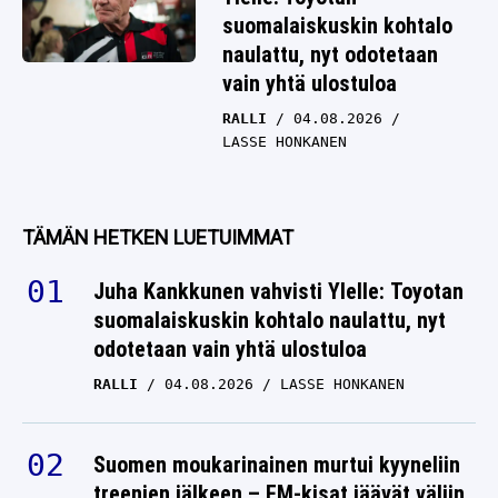
suomalaiskuskin kohtalo
naulattu, nyt odotetaan
vain yhtä ulostuloa
RALLI
04.08.2026
LASSE HONKANEN
TÄMÄN HETKEN LUETUIMMAT
Juha Kankkunen vahvisti Ylelle: Toyotan
suomalaiskuskin kohtalo naulattu, nyt
odotetaan vain yhtä ulostuloa
RALLI
04.08.2026
LASSE HONKANEN
Suomen moukarinainen murtui kyyneliin
treenien jälkeen – EM-kisat jäävät väliin