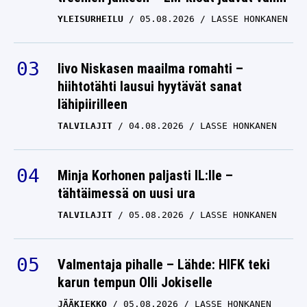
YLEISURHEILU
05.08.2026
LASSE HONKANEN
Iivo Niskasen maailma romahti –
hiihtotähti lausui hyytävät sanat
lähipiirilleen
TALVILAJIT
04.08.2026
LASSE HONKANEN
Minja Korhonen paljasti IL:lle –
tähtäimessä on uusi ura
TALVILAJIT
05.08.2026
LASSE HONKANEN
Valmentaja pihalle – Lähde: HIFK teki
karun tempun Olli Jokiselle
JÄÄKIEKKO
05.08.2026
LASSE HONKANEN