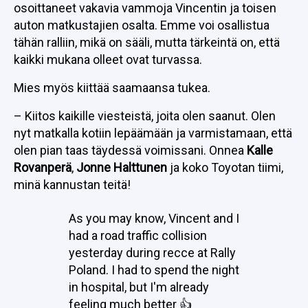
osoittaneet vakavia vammoja Vincentin ja toisen
auton matkustajien osalta. Emme voi osallistua
tähän ralliin, mikä on sääli, mutta tärkeintä on, että
kaikki mukana olleet ovat turvassa.
Mies myös kiittää saamaansa tukea.
– Kiitos kaikille viesteistä, joita olen saanut. Olen
nyt matkalla kotiin lepäämään ja varmistamaan, että
olen pian taas täydessä voimissani. Onnea
Kalle
Rovanperä
,
Jonne Halttunen
ja koko Toyotan tiimi,
minä kannustan teitä!
As you may know, Vincent and I
had a road traffic collision
yesterday during recce at Rally
Poland. I had to spend the night
in hospital, but I'm already
feeling much better 👍