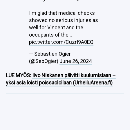
I'm glad that medical checks
showed no serious injuries as
well for Vincent and the
occupants of the…
pic.twitter.com/CuzrI9A0EQ
— Sébastien Ogier
(@SebOgier)
June 26, 2024
LUE MYÖS:
Iivo Niskanen päivitti kuulumisiaan –
yksi asia loisti poissaolollaan (UrheiluAreena.fi)