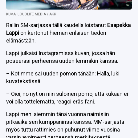
KUVA: LOUDLIFE MEDIA / AKK
Rallin SM-sarjassa tällä kaudella loistanut
Esapekka
Lappi
on kertonut hieman erilaisen tiedon
elämästään.
Lappi julkaisi Instagramissa kuvan, jossa hän
poseerasi perheensä uuden lemmikin kanssa.
– Kotimme sai uuden pomon tänään: Halla, luki
kuvatekstissä.
– Oioi, no nyt on niin suloinen pomo, että kukaan ei
voi olla tottelematta, reagoi eräs fani.
Lappi meni aiemmin tänä vuonna naimisiin
pitkäaikaisen kumppaninsa kanssa. MM-sarjasta
myös tuttu rattimies on puhunut viime vuosina
varsin avoimesti perheensä merkityksestä