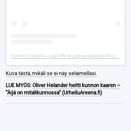
Henkilön Esapekka Lappi Official (@esapekkalappiofficial) jakama julkaisu
Kuva tästä, mikäli se ei näy selaimellasi.
LUE MYÖS:
Oliver Helander heitti kunnon kaaren –
”Äijä on mitalikunnossa” (UrheiluAreena.fi)