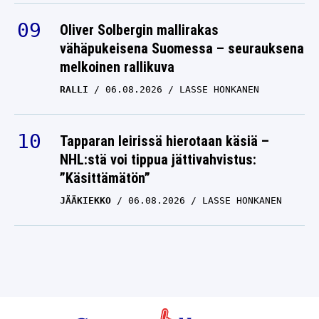
Oliver Solbergin mallirakas
vähäpukeisena Suomessa – seurauksena
melkoinen rallikuva
RALLI
06.08.2026
LASSE HONKANEN
Tapparan leirissä hierotaan käsiä –
NHL:stä voi tippua jättivahvistus:
”Käsittämätön”
JÄÄKIEKKO
06.08.2026
LASSE HONKANEN