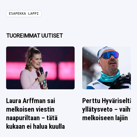
ESAPEKKA LAPPI
TUOREIMMAT UUTISET
Laura Arffman sai
Perttu Hyväriseltä
melkoisen viestin
yllätysveto – vaihto
naapuriltaan – tätä
melkoiseen lajiin
kukaan ei halua kuulla