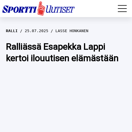
EM-YLEISURHEILU
RALLI
25.07.2025
LASSE HONKANEN
JÄÄKIEKKO
Ralliässä Esapekka Lappi
kertoi ilouutisen elämästään
YLEISURHEILU
TALVILAJIT
WILMA HELTELÄ
FORMULA 1
MUSTAFE MUUSE
IIVO NISKANEN
RALLI
KERTTU NISKANEN
MUUT