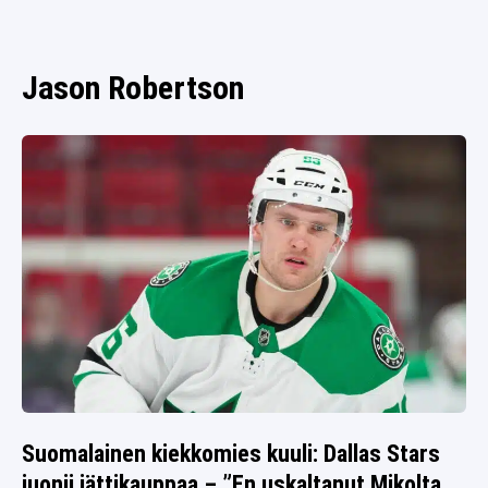
SPORTIVO TV
FUTIS
KAMPPAILU
Jason Robertson
OLYMPIALAISET
Suomalainen kiekkomies kuuli: Dallas Stars
juonii jättikauppaa – ”En uskaltanut Mikolta