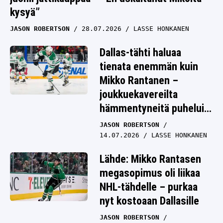
kysyä”
JASON ROBERTSON
28.07.2026
LASSE HONKANEN
Dallas-tähti haluaa
tienata enemmän kuin
Mikko Rantanen –
joukkuekavereilta
hämmentyneitä puheluita
miehelle
JASON ROBERTSON
14.07.2026
LASSE HONKANEN
Lähde: Mikko Rantasen
megasopimus oli liikaa
NHL-tähdelle – purkaa
nyt kostoaan Dallasille
JASON ROBERTSON