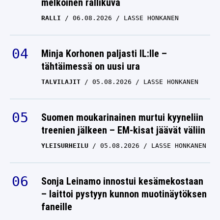
melkoinen rallikuva
väite: Mikko Rantanen
menettämässä
RALLI
06.08.2026
LASSE HONKANEN
asemansa Dallasissa
JASON ROBERTSON
Minja Korhonen paljasti IL:lle –
09.12.2025
LASSE HONKANEN
tähtäimessä on uusi ura
Nyt saatiin raju heitto
TALVILAJIT
05.08.2026
LASSE HONKANEN
Mikko Rantasesta ja
hänen NHL-
Suomen moukarinainen murtui kyyneliin
joukkuekaveristaan
treenien jälkeen – EM-kisat jäävät väliin
JASON ROBERTSON
YLEISURHEILU
05.08.2026
LASSE HONKANEN
28.11.2025
LASSE HONKANEN
Sonja Leinamo innostui kesämekostaan
– laittoi pystyyn kunnon muotinäytöksen
faneille