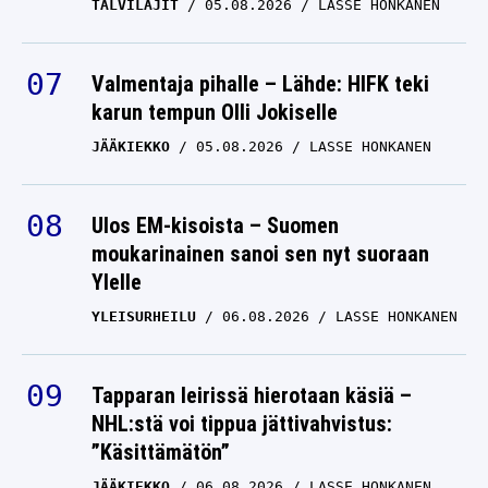
TALVILAJIT
05.08.2026
LASSE HONKANEN
Valmentaja pihalle – Lähde: HIFK teki
karun tempun Olli Jokiselle
JÄÄKIEKKO
05.08.2026
LASSE HONKANEN
Ulos EM-kisoista – Suomen
moukarinainen sanoi sen nyt suoraan
Ylelle
YLEISURHEILU
06.08.2026
LASSE HONKANEN
Tapparan leirissä hierotaan käsiä –
NHL:stä voi tippua jättivahvistus:
”Käsittämätön”
JÄÄKIEKKO
06.08.2026
LASSE HONKANEN