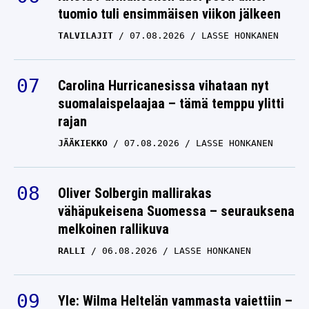
tuomio tuli ensimmäisen viikon jälkeen
TALVILAJIT
07.08.2026
LASSE HONKANEN
Carolina Hurricanesissa vihataan nyt
suomalaispelaajaa – tämä temppu ylitti
rajan
JÄÄKIEKKO
07.08.2026
LASSE HONKANEN
Oliver Solbergin mallirakas
vähäpukeisena Suomessa – seurauksena
melkoinen rallikuva
RALLI
06.08.2026
LASSE HONKANEN
Yle: Wilma Heltelän vammasta vaiettiin –