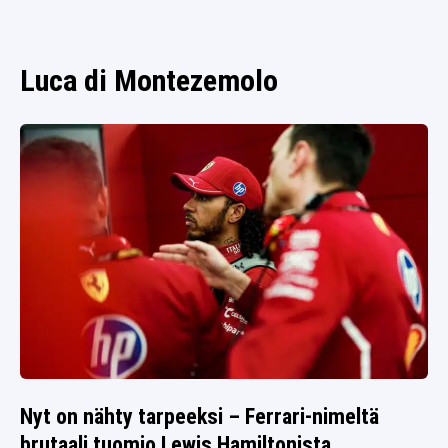
SPORTIVO TV
FUTIS
KAMPPAILU
Luca di Montezemolo
OLYMPIALAISET
Nyt on nähty tarpeeksi – Ferrari-nimeltä
brutaali tuomio Lewis Hamiltonista