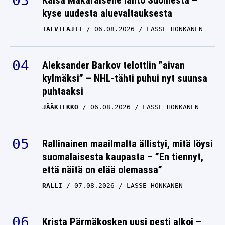
Kaisa Mäkäräiselle lähtö Suomesta –
kyse uudesta aluevaltauksesta
TALVILAJIT
06.08.2026
LASSE HONKANEN
Aleksander Barkov telottiin ”aivan
kylmäksi” – NHL-tähti puhui nyt suunsa
puhtaaksi
JÄÄKIEKKO
06.08.2026
LASSE HONKANEN
Rallinainen maailmalta ällistyi, mitä löysi
suomalaisesta kaupasta – ”En tiennyt,
että näitä on elää olemassa”
RALLI
07.08.2026
LASSE HONKANEN
Krista Pärmäkosken uusi pesti alkoi –