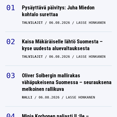
TEUVO TERÄVÄINEN
08.05.2025
LASSE HONKANEN
Pysäyttävä päivitys: Juha Miedon
kohtalo surettaa
Antti Pennasen touhua
TALVILAJIT
06.08.2026
LASSE HONKANEN
hämmästellyt
suomalainen NHL-tähti
teki ratkaisunsa
Kaisa Mäkäräiselle lähtö Suomesta –
Leijonien suhteen
kyse uudesta aluevaltauksesta
TALVILAJIT
06.08.2026
TEUVO TERÄVÄINEN
LASSE HONKANEN
18.04.2025
LASSE HONKANEN
NHL:ssä hämmästellään:
Oliver Solbergin mallirakas
Mitä Teuvo Teräväiselle
vähäpukeisena Suomessa – seurauksena
melkoinen rallikuva
on tapahtunut?
RALLI
06.08.2026
LASSE HONKANEN
TEUVO TERÄVÄINEN
05.04.2025
LASSE HONKANEN
Suomalainen NHL-
Minja Korhonen paljasti IL:lle –