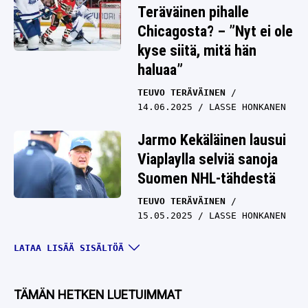
Teräväinen pihalle
Chicagosta? – ”Nyt ei ole
kyse siitä, mitä hän
haluaa”
TEUVO TERÄVÄINEN
14.06.2025
LASSE HONKANEN
Jarmo Kekäläinen lausui
Viaplaylla selviä sanoja
Suomen NHL-tähdestä
TEUVO TERÄVÄINEN
15.05.2025
LASSE HONKANEN
NHL-tähti puhui suunsa
LATAA LISÄÄ SISÄLTÖÄ
puhtaaksi – Antti
Pennanen reagoi IS:ssä
TÄMÄN HETKEN LUETUIMMAT