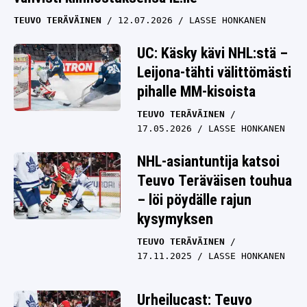
TEUVO TERÄVÄINEN
12.07.2026
LASSE HONKANEN
UC: Käsky kävi NHL:stä –
Leijona-tähti välittömästi
pihalle MM-kisoista
TEUVO TERÄVÄINEN
17.05.2026
LASSE HONKANEN
NHL-asiantuntija katsoi
Teuvo Teräväisen touhua
– löi pöydälle rajun
kysymyksen
TEUVO TERÄVÄINEN
17.11.2025
LASSE HONKANEN
Urheilucast: Teuvo