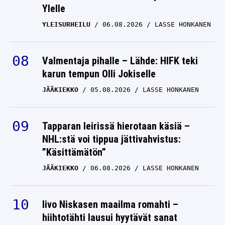
Ylelle
YLEISURHEILU
06.08.2026
LASSE HONKANEN
Valmentaja pihalle – Lähde: HIFK teki
karun tempun Olli Jokiselle
JÄÄKIEKKO
05.08.2026
LASSE HONKANEN
Tapparan leirissä hierotaan käsiä –
NHL:stä voi tippua jättivahvistus:
”Käsittämätön”
JÄÄKIEKKO
06.08.2026
LASSE HONKANEN
Iivo Niskasen maailma romahti –
hiihtotähti lausui hyytävät sanat