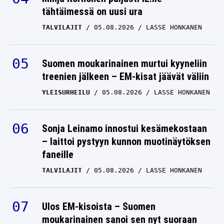
tähtäimessä on uusi ura
hyökkääjä ilmiliekeissä –
mitä Antti Pennanen
TALVILAJIT
05.08.2026
LASSE HONKANEN
oikein ajatteli?
TEUVO TERÄVÄINEN
Suomen moukarinainen murtui kyyneliin
02.03.2025
LASSE HONKANEN
treenien jälkeen – EM-kisat jäävät väliin
YLEISURHEILU
05.08.2026
LASSE HONKANEN
Sonja Leinamo innostui kesämekostaan
– laittoi pystyyn kunnon muotinäytöksen
faneille
TALVILAJIT
05.08.2026
LASSE HONKANEN
Ulos EM-kisoista – Suomen
moukarinainen sanoi sen nyt suoraan