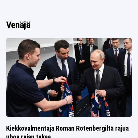
SPORTIVO TV
FUTIS
KAMPPAILU
Venäjä
OLYMPIALAISET
Kiekkovalmentaja Roman Rotenbergiltä rajua
uhoa rajan takaa