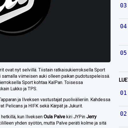
t ovat nyt selvillä. Tiistain ratkaisukierroksella Sport
ti samalla viimeisen auki olleen paikan pudotuspeleissä.
LUE
erroksella Sport kohtaa KalPan. Toisessa
akkain Lukko ja TPS.
pparan ja Ilveksen vastustajat puolivälieriin. Kahdessa
t Pelicans ja HIFK sekä Kärpät ja Jukurit.
 hetkillä, kun Ilveksen
Oula Palve
kiri JYPin
Jerry
tililleen yhden syötön, mutta Palve peräti kolme ja sitä