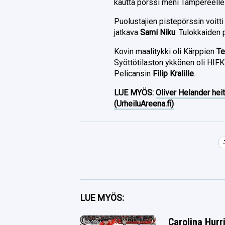
kautta pörssi meni Tampereelle
Puolustajien pistepörssin voitt
jatkava
Sami Niku
. Tulokkaiden 
Kovin maalitykki oli Kärppien
Te
Syöttötilaston ykkönen oli HIF
Pelicansin
Filip Kralille
.
LUE MYÖS:
Oliver Helander heit
(UrheiluAreena.fi)
Facebook
LUE MYÖS:
Twitter
Carolina Hurr