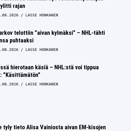
litti rajan
.08.2026
LASSE HONKANEN
rkov telottiin ”aivan kylmäksi” – NHL-tähti
unsa puhtaaksi
.08.2026
LASSE HONKANEN
issä hierotaan käsiä – NHL:stä voi tippua
s: ”Käsittämätön”
.08.2026
LASSE HONKANEN
e tyly tieto Alisa Vainiosta aivan EM-kisojen