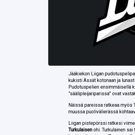
Jääkiekon Liigan pudotuspelipari
kukisti Ässät kotonaan ja lunas
Pudotuspelien ensimmäisellä ki
”säälipleijariparissa” ovat vast
Näissä pareissa ratkeaa myös Ta
muussa puolivälierässä kohtaava
Liigan pistepörssi ratkesi viime
Turkulaisen
ohi. Turkulainen sai 