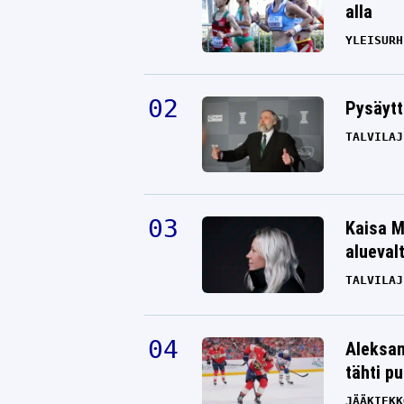
alla
YLEISURH
Pysäytt
TALVILAJ
Kaisa M
alueval
TALVILAJ
Aleksan
tähti p
JÄÄKIEKK