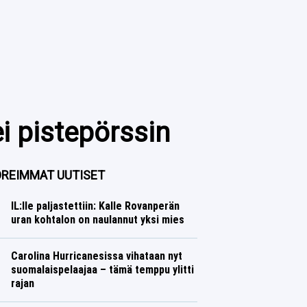
ei pistepörssin
REIMMAT UUTISET
IL:lle paljastettiin: Kalle Rovanperän
uran kohtalon on naulannut yksi mies
Ralli
Lasse Honkanen
Carolina Hurricanesissa vihataan nyt
suomalaispelaajaa – tämä temppu ylitti
rajan
Jääkiekko
Lasse Honkanen