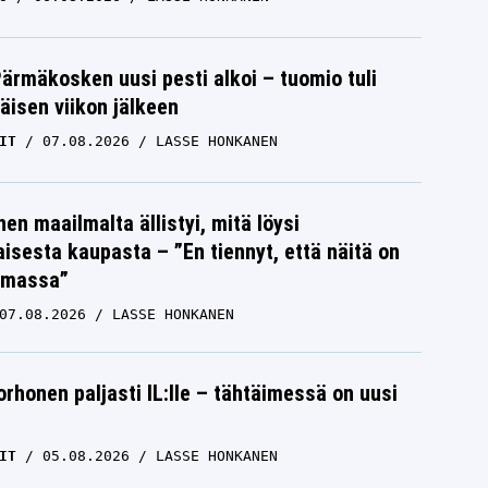
Pärmäkosken uusi pesti alkoi – tuomio tuli
isen viikon jälkeen
IT
07.08.2026
LASSE HONKANEN
nen maailmalta ällistyi, mitä löysi
isesta kaupasta – ”En tiennyt, että näitä on
emassa”
07.08.2026
LASSE HONKANEN
orhonen paljasti IL:lle – tähtäimessä on uusi
IT
05.08.2026
LASSE HONKANEN