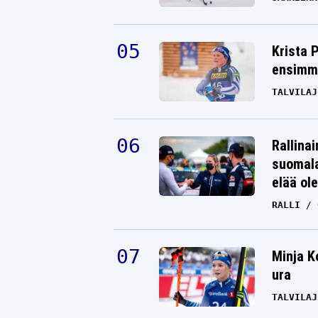
Krista 
ensimmä
TALVILAJ
Rallinai
suomala
elää ol
RALLI
Minja K
ura
TALVILAJ