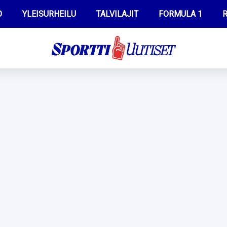
O
YLEISURHEILU
TALVILAJIT
FORMULA 1
R
WILMA HELTELÄ
IIVO NISKANEN
MUSTAFE MUUSE
KERTTU NISKANEN