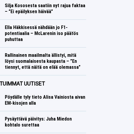
Silja Kososesta saatiin nyt rajua faktaa
– ”Ei epäilyksen häivää”
Yleisurheilu
Lasse Honkanen
Ella Häkkisessä nähdään jo F1-
potentiaalia – McLarenin iso päätös
puhuttaa
Formula 1
Lasse Honkanen
Rallinainen maailmalta ällistyi, mitä
löysi suomalaisesta kaupasta – ”En
tiennyt, että näitä on elää olemassa”
Ralli
Lasse Honkanen
TUIMMAT UUTISET
Pöydälle tyly tieto Alisa Vainiosta aivan
EM-kisojen alla
Pysäyttävä päivitys: Juha Miedon
kohtalo surettaa