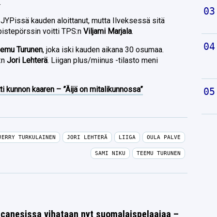
.
i JYPissä kauden aloittanut, mutta Ilveksessä sitä
pistepörssin voitti TPS:n
Viljami Marjala
.
emu Turunen
, joka iski kauden aikana 30 osumaa.
K:n
Jori Lehterä
. Liigan plus/miinus -tilasto meni
ti kunnon kaaren – ”Äijä on mitalikunnossa”
JERRY TURKULAINEN
JORI LEHTERÄ
LIIGA
OULA PALVE
SAMI NIKU
TEEMU TURUNEN
icanesissa vihataan nyt suomalaispelaajaa –