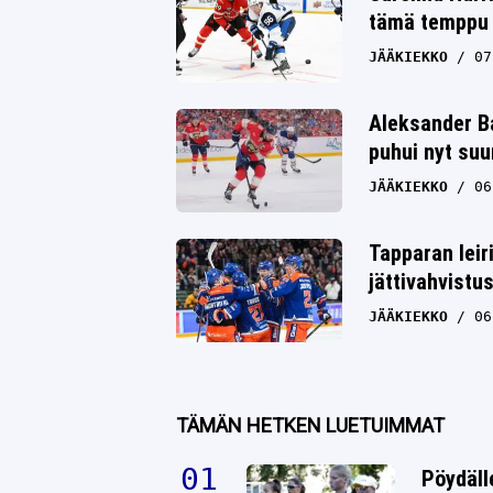
Whatsapp
tämä temppu y
JÄÄKIEKKO
07
Aleksander Ba
puhui nyt su
JÄÄKIEKKO
06
Tapparan leir
jättivahvistu
JÄÄKIEKKO
06
TÄMÄN HETKEN LUETUIMMAT
Pöydäll