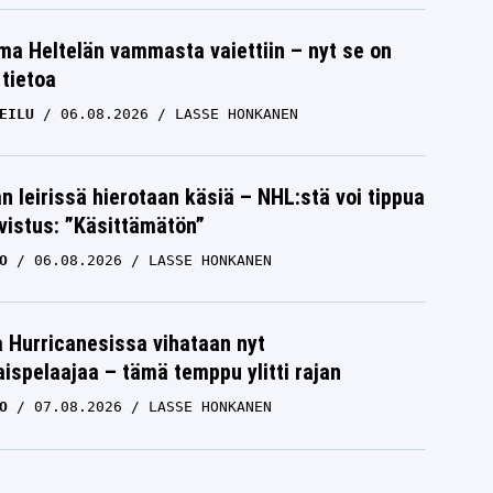
lma Heltelän vammasta vaiettiin – nyt se on
 tietoa
EILU
06.08.2026
LASSE HONKANEN
n leirissä hierotaan käsiä – NHL:stä voi tippua
hvistus: ”Käsittämätön”
O
06.08.2026
LASSE HONKANEN
a Hurricanesissa vihataan nyt
ispelaajaa – tämä temppu ylitti rajan
O
07.08.2026
LASSE HONKANEN