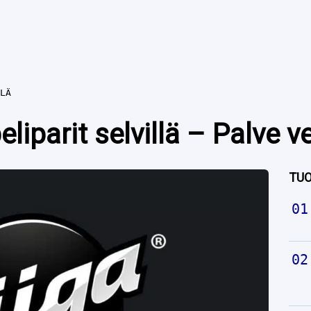
LÄ
liparit selvillä – Palve v
TUO