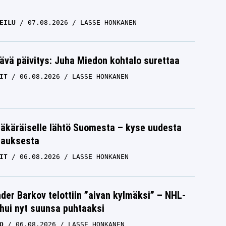
EILU
07.08.2026
LASSE HONKANEN
ävä päivitys: Juha Miedon kohtalo surettaa
IT
06.08.2026
LASSE HONKANEN
äkäräiselle lähtö Suomesta – kyse uudesta
tauksesta
IT
06.08.2026
LASSE HONKANEN
der Barkov telottiin ”aivan kylmäksi” – NHL-
uhui nyt suunsa puhtaaksi
O
06.08.2026
LASSE HONKANEN