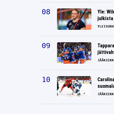
Yle: Wi
julkista
YLEISURH
Tappara
jättiva
JÄÄKIEKK
Carolin
suomala
JÄÄKIEKK