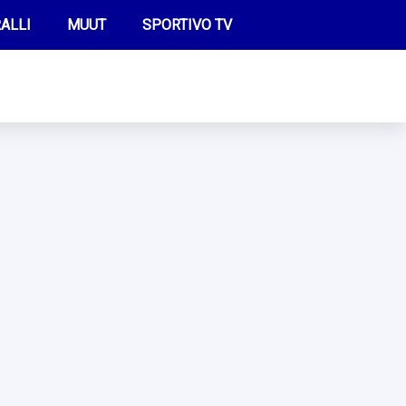
ALLI
MUUT
SPORTIVO TV
FUTIS
KAMPPAILU
OLYMPIALAISET