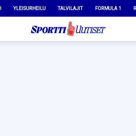
O
YLEISURHEILU
TALVILAJIT
FORMULA 1
R
WILMA HELTELÄ
IIVO NISKANEN
MUSTAFE MUUSE
KERTTU NISKANEN