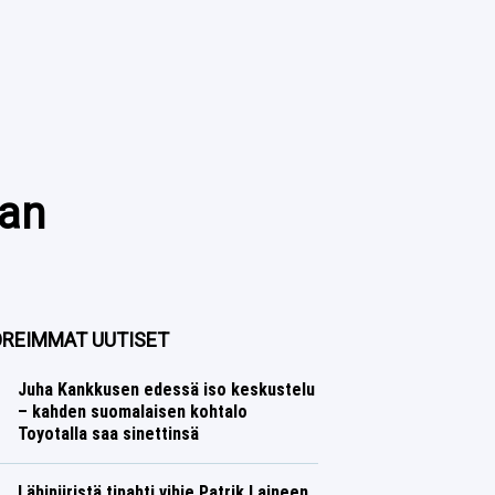
man
REIMMAT UUTISET
Juha Kankkusen edessä iso keskustelu
– kahden suomalaisen kohtalo
Toyotalla saa sinettinsä
Ralli
Lasse Honkanen
Lähipiiristä tipahti vihje Patrik Laineen