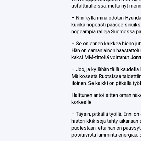
asfalttiralleissa, mutta nyt menn
– Niin kyllä minä odotan Hyundai
kuinka nopeasti pääsee sinuiksi
nopeampia ralleja Suomessa pal
– Se on ennen kaikkea hieno ju
Hän on samanlainen haastatteluis
kaksi MM-titteliä voittanut
Jonn
– Joo, ja kyllähän tällä kaudell
Mälkösestä Ruotsissa taidettiin
iloinen. Se kaikki on pitkällä työ
Halttunen antoi sitten oman nä
korkealle.
– Täysin, pitkällä työllä. Enni o
historiikkikisoja tehty aikanaan
puolestaan, että hän on päässy
positiivista lämmintä energiaa, s