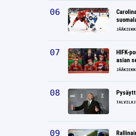
Carolin
suomala
JÄÄKIEKK
HIFK-po
asian s
JÄÄKIEKK
Pysäytt
TALVILAJ
Rallinai