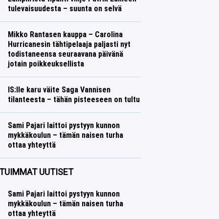
tulevaisuudesta – suunta on selvä
Jääkiekko
Lasse Honkanen
Mikko Rantasen kauppa – Carolina
Hurricanesin tähtipelaaja paljasti nyt
todistaneensa seuraavana päivänä
jotain poikkeuksellista
Jääkiekko
Lasse Honkanen
IS:lle karu väite Saga Vannisen
tilanteesta – tähän pisteeseen on tultu
Yleisurheilu
Lasse Honkanen
Sami Pajari laittoi pystyyn kunnon
mykkäkoulun – tämän naisen turha
ottaa yhteyttä
Ralli
Lasse Honkanen
TUIMMAT UUTISET
Sami Pajari laittoi pystyyn kunnon
mykkäkoulun – tämän naisen turha
ottaa yhteyttä