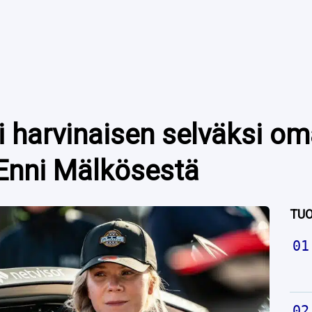
ki harvinaisen selväksi o
nni Mälkösestä
TUO