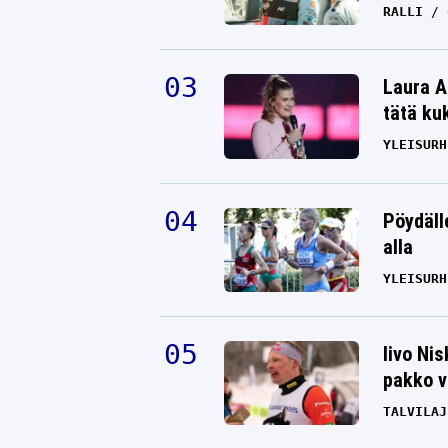
RALLI
Laura A
tätä ku
YLEISURH
Pöydäll
alla
YLEISURH
Iivo Ni
pakko v
TALVILAJ