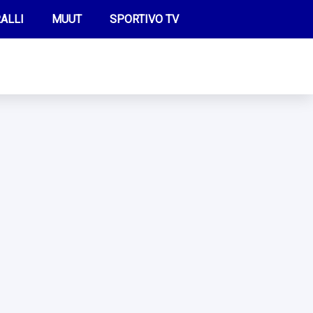
ALLI
MUUT
SPORTIVO TV
FUTIS
KAMPPAILU
OLYMPIALAISET