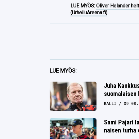
LUE MYÖS:
Oliver Helander heit
(UrheiluAreena.fi)
Facebook
LUE MYÖS:
Twitter
Juha Kankkus
Whatsapp
suomalaisen k
RALLI
09.08.
Sami Pajari l
naisen turha 