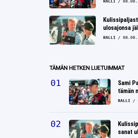
RALLI
08.08.
Kulissipaljas
ulosajonsa jä
RALLI
08.08.
TÄMÄN HETKEN LUETUIMMAT
Sami Pa
tämän n
RALLI
Kulissi
sanat u