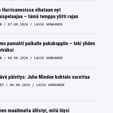
a Hurricanesissa vihataan nyt
ispelaajaa – tämä temppu ylitti rajan
O
07.08.2026
LASSE HONKANEN
mo pamahti paikalle pukukoppiin – teki yhden
elväksi
O
08.08.2026
LASSE HONKANEN
ävä päivitys: Juha Miedon kohtalo surettaa
IT
06.08.2026
LASSE HONKANEN
nen maailmalta ällistyi, mitä löysi