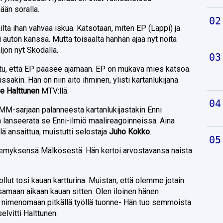
ään soralla.
lta ihan vahvaa iskua. Katsotaan, miten EP (Lappi) ja
 auton kanssa. Mutta toisaalta hänhän ajaa nyt noita
jon nyt Skodalla.
ttu, että EP pääsee ajamaan. EP on mukava mies katsoa.
sakin. Hän on niin aito ihminen, ylisti kartanlukijana
e Halttunen
MTV:llä.
a MM-sarjaan palanneesta kartanlukijastakin Enni
 lanseerata se Enni-ilmiö maalireagoinneissa. Aina
llä ansaittua, muistutti selostaja
Juho Kokko
.
kemyksensä Mälkösestä. Hän kertoi arvostavansa naista
n ollut tosi kauan kartturina. Muistan, että olemme jotain
 samaan aikaan kauan sitten. Olen iloinen hänen
t nimenomaan pitkällä työllä tuonne- Hän tuo semmoista
elvitti Halttunen.