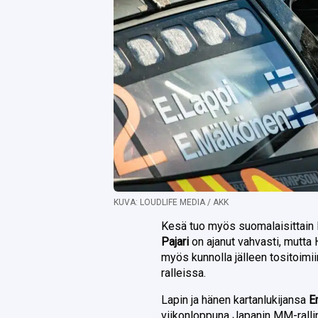
KUVA: LOUDLIFE MEDIA / AKK
Kesä tuo myös suomalaisittain l
Pajari
on ajanut vahvasti, mutta
myös kunnolla jälleen tositoim
ralleissa.
Lapin ja hänen kartanlukijansa
E
viikonloppuna Japanin MM-ralli