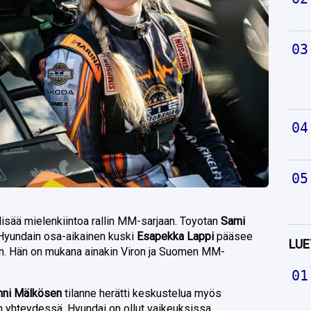
isää mielenkiintoa rallin MM-sarjaan. Toyotan
Sami
 Hyundain osa-aikainen kuski
Esapekka Lappi
pääsee
LUE
iin. Hän on mukana ainakin Viron ja Suomen MM-
nni Mälkösen
tilanne herätti keskustelua myös
n yhteydessä. Hyundai on ollut vaikeuksissa