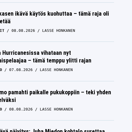
skasen ikävä käytös kuohuttaa – tämä raja oli
etää
IT
08.08.2026
LASSE HONKANEN
a Hurricanesissa vihataan nyt
ispelaajaa – tämä temppu ylitti rajan
O
07.08.2026
LASSE HONKANEN
mo pamahti paikalle pukukoppiin – teki yhden
elväksi
O
08.08.2026
LASSE HONKANEN
ävä päivitys: Juha Miedon kohtalo surettaa