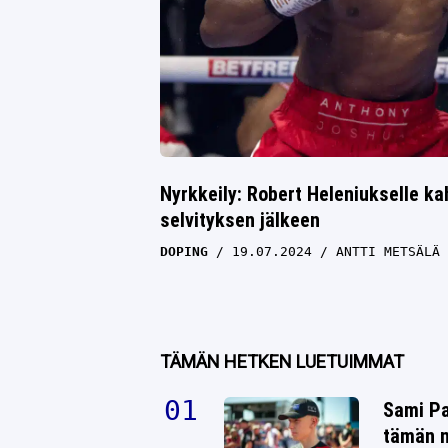
Nyrkkeily: Robert Heleniukselle k
selvityksen jälkeen
DOPING
19.07.2024
ANTTI METSÄLÄ
TÄMÄN HETKEN LUETUIMMAT
Sami Pa
tämän n