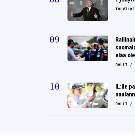
TALVILAJ
Rallinai
suomala
elää ol
RALLI
IL:lle p
naulann
RALLI