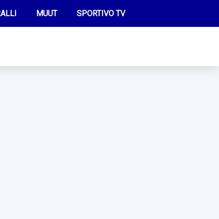
ALLI
MUUT
SPORTIVO TV
FUTIS
KAMPPAILU
OLYMPIALAISET