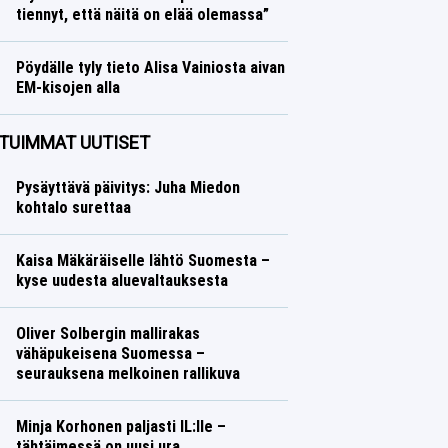
tiennyt, että näitä on elää olemassa”
Ralli
Lasse Honkanen
Pöydälle tyly tieto Alisa Vainiosta aivan
EM-kisojen alla
Yleisurheilu
Lasse Honkanen
TUIMMAT UUTISET
Pysäyttävä päivitys: Juha Miedon
kohtalo surettaa
Kaisa Mäkäräiselle lähtö Suomesta –
kyse uudesta aluevaltauksesta
Oliver Solbergin mallirakas
vähäpukeisena Suomessa –
seurauksena melkoinen rallikuva
Minja Korhonen paljasti IL:lle –
tähtäimessä on uusi ura