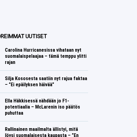
REIMMAT UUTISET
Carolina Hurricanesissa vihataan nyt
suomalaispelaajaa – tämä temppu ylitti
rajan
Jääkiekko
Lasse Honkanen
Silja Kososesta saatiin nyt rajua faktaa
– ”Ei epäilyksen häivää”
Yleisurheilu
Lasse Honkanen
Ella Häkkisessä nähdään jo F1-
potentiaalia – McLarenin iso päätös
puhuttaa
Formula 1
Lasse Honkanen
Rallinainen maailmalta ällistyi, mitä
löysi suomalaisesta kaupasta – ”En