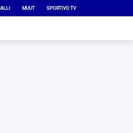
ALLI
MUUT
SPORTIVO TV
FUTIS
KAMPPAILU
OLYMPIALAISET