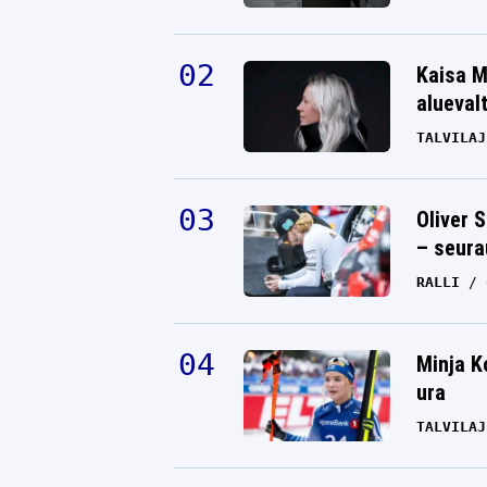
Kaisa M
alueval
TALVILAJ
Oliver 
– seura
RALLI
Minja K
ura
TALVILAJ