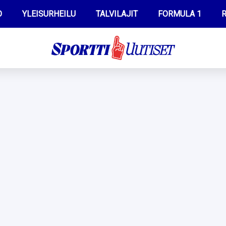
O
YLEISURHEILU
TALVILAJIT
FORMULA 1
R
WILMA HELTELÄ
IIVO NISKANEN
MUSTAFE MUUSE
KERTTU NISKANEN