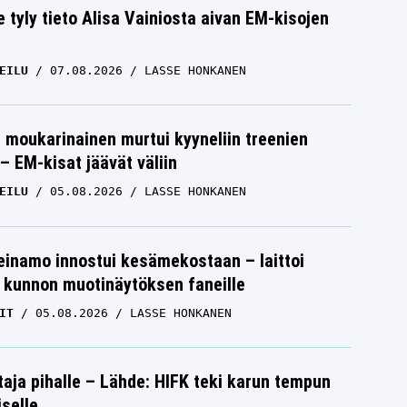
e tyly tieto Alisa Vainiosta aivan EM-kisojen
EILU
07.08.2026
LASSE HONKANEN
moukarinainen murtui kyyneliin treenien
– EM-kisat jäävät väliin
EILU
05.08.2026
LASSE HONKANEN
einamo innostui kesämekostaan – laittoi
 kunnon muotinäytöksen faneille
IT
05.08.2026
LASSE HONKANEN
aja pihalle – Lähde: HIFK teki karun tempun
iselle