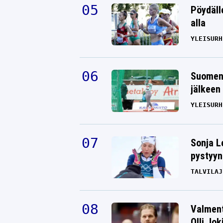
Pöydäll
alla
YLEISURH
Suomen 
jälkeen 
YLEISURH
Sonja L
pystyyn
TALVILAJ
Valment
Olli Jok