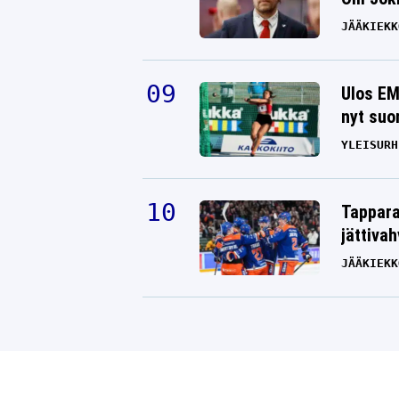
JÄÄKIEKK
Ulos EM
nyt suo
YLEISURH
Tappara
jättiva
JÄÄKIEKK