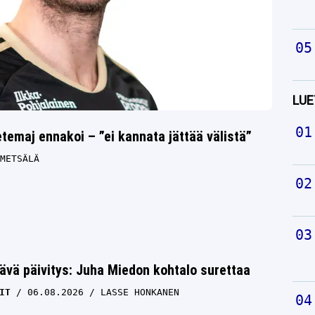
LUE
emaj ennakoi – ”ei kannata jättää välistä”
METSÄLÄ
ävä päivitys: Juha Miedon kohtalo surettaa
IT
06.08.2026
LASSE HONKANEN