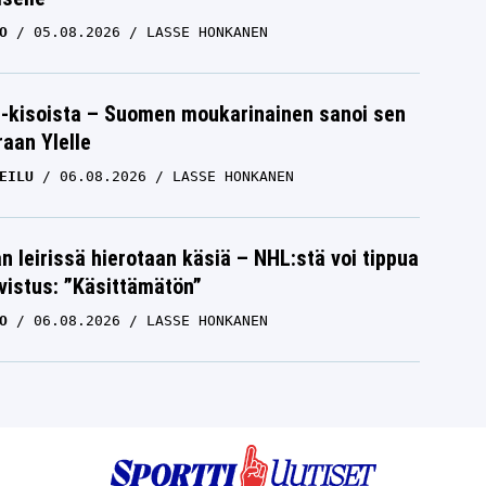
O
05.08.2026
LASSE HONKANEN
-kisoista – Suomen moukarinainen sanoi sen
raan Ylelle
EILU
06.08.2026
LASSE HONKANEN
n leirissä hierotaan käsiä – NHL:stä voi tippua
hvistus: ”Käsittämätön”
O
06.08.2026
LASSE HONKANEN