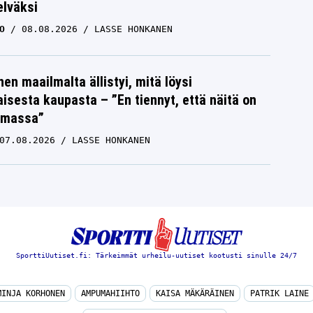
elväksi
O
08.08.2026
LASSE HONKANEN
nen maailmalta ällistyi, mitä löysi
isesta kaupasta – ”En tiennyt, että näitä on
emassa”
07.08.2026
LASSE HONKANEN
SporttiUutiset.fi: Tärkeimmät urheilu-uutiset kootusti sinulle 24/7
MINJA KORHONEN
AMPUMAHIIHTO
KAISA MÄKÄRÄINEN
PATRIK LAINE