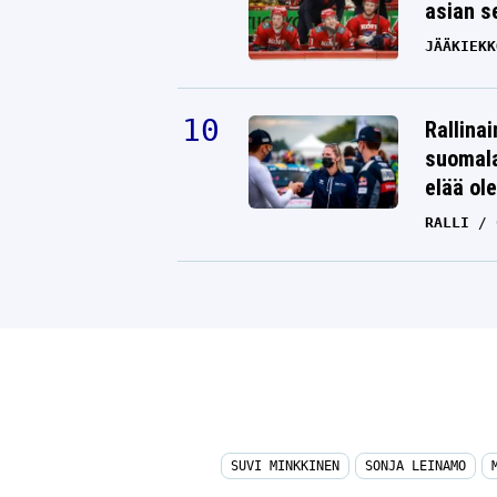
asian s
JÄÄKIEKK
Rallinai
suomala
elää ol
RALLI
SUVI MINKKINEN
SONJA LEINAMO