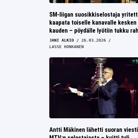
SM-liigan suosikkiselostaja yritett
kaapata toiselle kanavalle kesken
kauden – pöydälle lyötiin tukku ra
JANI ALKIO
26.03.2026
LASSE HONKANEN
Antti Mäkinen lähetti suoran viest
MTV:n selostajasta – kuitti tuli