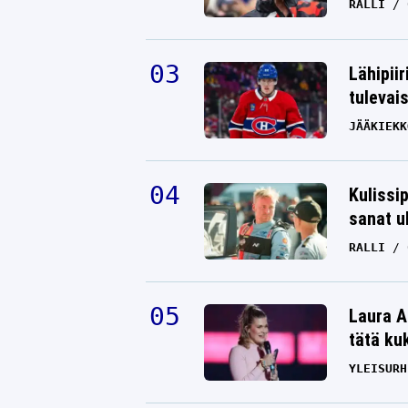
RALLI
Lähipiir
tulevai
JÄÄKIEKK
Kulissi
sanat u
RALLI
Laura A
tätä ku
YLEISURH