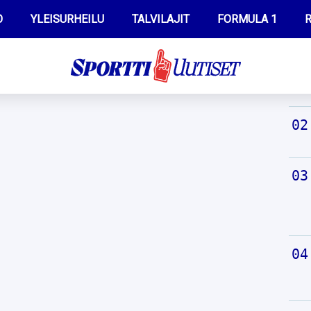
O
YLEISURHEILU
TALVILAJIT
FORMULA 1
R
TUO
WILMA HELTELÄ
IIVO NISKANEN
MUSTAFE MUUSE
KERTTU NISKANEN