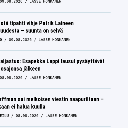
09.08.2026
LASSE HONKANEN
istä tipahti vihje Patrik Laineen
suudesta – suunta on selvä
O
09.08.2026
LASSE HONKANEN
paljastus: Esapekka Lappi lausui pysäyttävät
losajonsa jälkeen
08.08.2026
LASSE HONKANEN
rffman sai melkoisen viestin naapuriltaan –
kaan ei halua kuulla
EILU
08.08.2026
LASSE HONKANEN