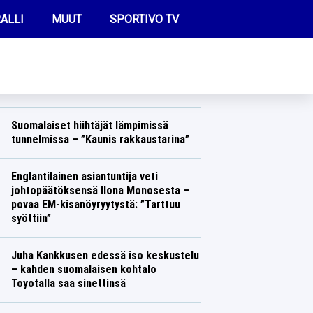
ALLI
MUUT
SPORTIVO TV
REIMMAT UUTISET
Jari-Matti Latvalaa viedään kunnolla
takaisin rallin MM-sarjaan – yksi mies
on estämässä aikeet
FUTIS
Ralli
Lasse Honkanen
KAMPPAILU
Suomalaiset hiihtäjät lämpimissä
tunnelmissa – ”Kaunis rakkaustarina”
OLYMPIALAISET
Talvilajit
Lasse Honkanen
Englantilainen asiantuntija veti
johtopäätöksensä Ilona Monosesta –
povaa EM-kisanöyryytystä: ”Tarttuu
syöttiin”
Yleisurheilu
Lasse Honkanen
Juha Kankkusen edessä iso keskustelu
– kahden suomalaisen kohtalo
Toyotalla saa sinettinsä
Ralli
Lasse Honkanen