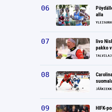
Pöydäll
alla
YLEISURH
Iivo Ni
pakko v
TALVILAJ
Carolin
suomala
JÄÄKIEKK
HIFK-po