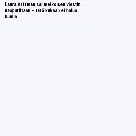
Laura Arffman sai melkoisen viestin
naapuriltaan – tätä kukaan ei halua
kuulla