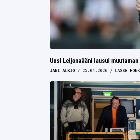
Uusi Leijonaääni lausui muutaman
JANI ALKIO
25.04.2026
LASSE HONK