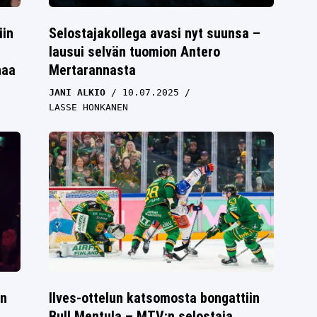
iin
Selostajakollega avasi nyt suunsa –
lausui selvän tuomion Antero
haa
Mertarannasta
JANI ALKIO
10.07.2025
LASSE HONKANEN
in
Ilves-ottelun katsomosta bongattiin
Bull Mentula – MTV:n selostaja