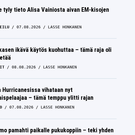
e tyly tieto Alisa Vainiosta aivan EM-kisojen
EILU
07.08.2026
LASSE HONKANEN
skasen ikävä käytös kuohuttaa – tämä raja oli
etää
IT
08.08.2026
LASSE HONKANEN
a Hurricanesissa vihataan nyt
ispelaajaa – tämä temppu ylitti rajan
O
07.08.2026
LASSE HONKANEN
mo pamahti paikalle pukukoppiin – teki yhden