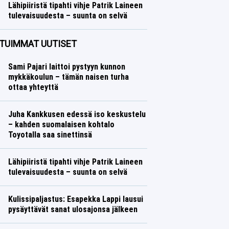
Lähipiiristä tipahti vihje Patrik Laineen
tulevaisuudesta – suunta on selvä
Jääkiekko
Lasse Honkanen
TUIMMAT UUTISET
Sami Pajari laittoi pystyyn kunnon
mykkäkoulun – tämän naisen turha
ottaa yhteyttä
Juha Kankkusen edessä iso keskustelu
– kahden suomalaisen kohtalo
Toyotalla saa sinettinsä
Lähipiiristä tipahti vihje Patrik Laineen
tulevaisuudesta – suunta on selvä
Kulissipaljastus: Esapekka Lappi lausui
pysäyttävät sanat ulosajonsa jälkeen