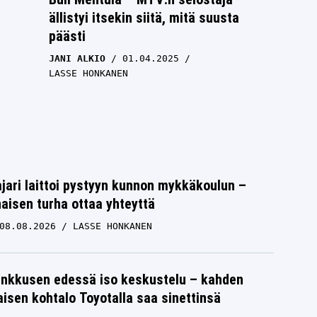
ällistyi itsekin siitä, mitä suusta
päästi
JANI ALKIO
01.04.2025
LASSE HONKANEN
jari laittoi pystyyn kunnon mykkäkoulun –
aisen turha ottaa yhteyttä
08.08.2026
LASSE HONKANEN
nkkusen edessä iso keskustelu – kahden
isen kohtalo Toyotalla saa sinettinsä