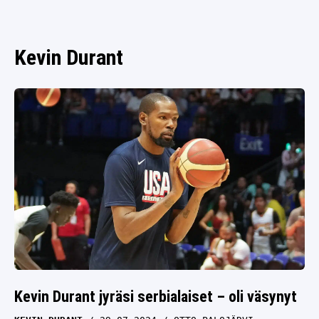
SPORTIVO TV
FUTIS
KAMPPAILU
Kevin Durant
OLYMPIALAISET
Kevin Durant jyräsi serbialaiset – oli väsynyt