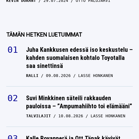
KEVIN DURANT
29.07.2024
OTTO PALOJÄRVI
TÄMÄN HETKEN LUETUIMMAT
Juha Kankkusen edessä iso keskustelu –
kahden suomalaisen kohtalo Toyotalla
saa sinettinsä
RALLI
09.08.2026
LASSE HONKANEN
Suvi Minkkinen säteili rakkauden
pauloissa – ”Ampumahiihto toi elämääni”
TALVILAJIT
10.08.2026
LASSE HONKANEN
Kalle Rovanperä ja Ott Tänak kävivät